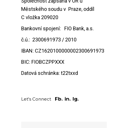
Společnost zapsána v OR u
Městského soudu v Praze, oddíl
C vložka 209020
Bankovní spojení: FIO Bank, a.s.
č.ú.: 2300691973 / 2010
IBAN: CZ1620100000002300691973
BIC: FIOBCZPPXXX
Datová schránka: t22txxd
Fb.
in.
Ig.
Let's Connect