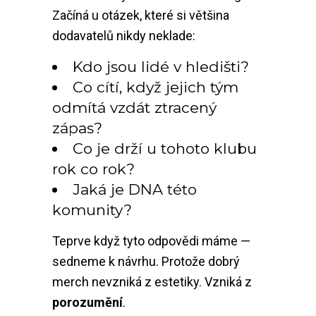
Začíná u otázek, které si většina
dodavatelů nikdy neklade:
Kdo jsou lidé v hledišti?
Co cítí, když jejich tým
odmítá vzdát ztracený
zápas?
Co je drží u tohoto klubu
rok co rok?
Jaká je DNA této
komunity?
Teprve když tyto odpovědi máme —
sedneme k návrhu. Protože dobrý
merch nevzniká z estetiky. Vzniká z
porozumění
.