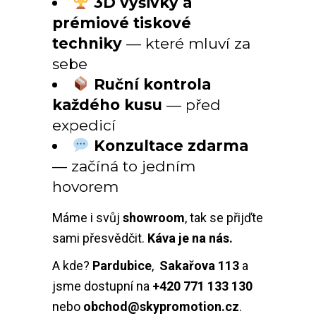
3D výšivky a
prémiové tiskové
techniky
— které mluví za
sebe
Ruční kontrola
každého kusu
— před
expedicí
Konzultace zdarma
— začíná to jedním
hovorem
Máme i svůj
showroom
, tak se přijďte
sami přesvědčit.
Káva je na nás.
A kde?
Pardubice
,
Sakařova 113
a
jsme dostupní na
+420 771 133 130
nebo
obchod@skypromotion.cz
.