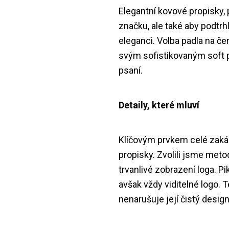
Elegantní kovové propisky, 
značku, ale také aby podtrh
eleganci. Volba padla na č
svým sofistikovaným soft p
psaní.
Detaily, které mluví
Klíčovým prvkem celé zakáz
propisky. Zvolili jsme meto
trvanlivé zobrazení loga. P
avšak vždy viditelné logo. T
nenarušuje její čistý design