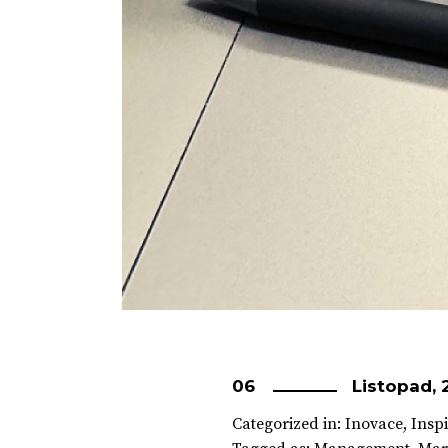
06
Listopad,
Categorized in:
Inovace
,
Insp