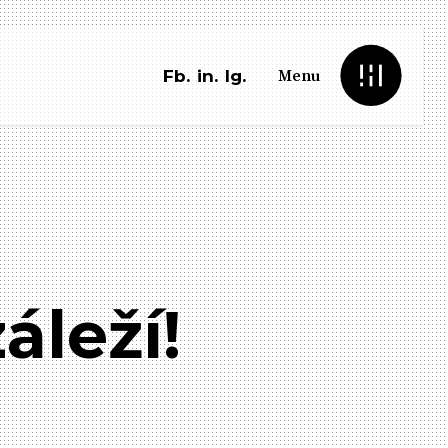
Menu
Fb.
in.
Ig.
áleží!