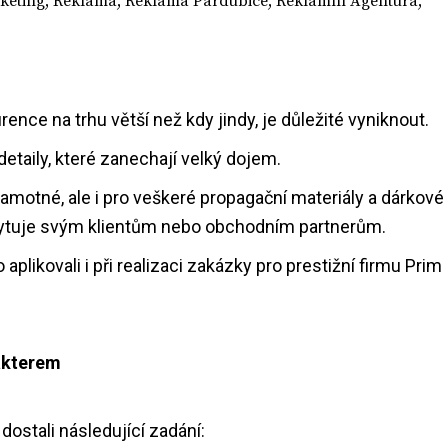
keting
,
Reklama
,
Reklama Pardubice
,
Reklamní Agentura
,
ence na trhu větší než kdy jindy, je důležité vyniknout.
detaily, které zanechají velký dojem.
samotné, ale i pro veškeré propagační materiály a dárkové
kytuje svým klientům nebo obchodním partnerům.
plikovali i při realizaci zakázky pro prestižní firmu Prim
rakterem
ostali následující zadání: