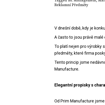
Tagged as:
Management
,
Mar
Reklamní Předměty
V dnešní době, kdy je konkur
A často to jsou právě malé 
To platí nejen pro výrobky 
předměty, které firma pos
Tento princip jsme nedávno a
Manufacture.
Elegantní propisky s cha
Od Prim Manufacture jsme d