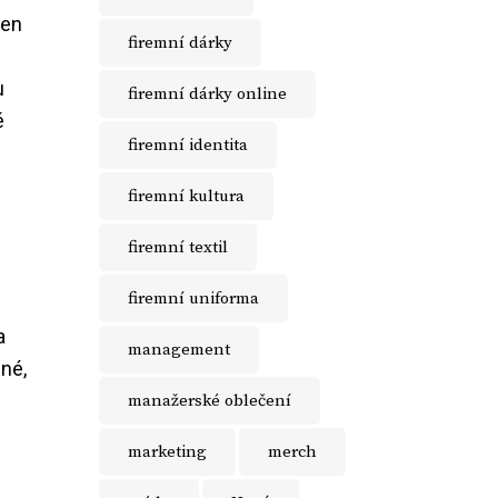
jen
firemní dárky
u
firemní dárky online
é
firemní identita
firemní kultura
firemní textil
firemní uniforma
a
management
né,
manažerské oblečení
marketing
merch