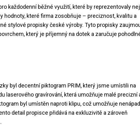
pro každodenní běžné využití, které by reprezentovaly ne
ly hodnoty, které firma zosobňuje – preciznost, kvalitu a
erné stylové propisky české výroby. Tyto propisky zaujmo
ovrchem, který je příjemný na dotek a zaručuje pohodln
ky byl decentní piktogram PRIM, který jsme umístili na
du laserového gravírování, která umožňuje malé precizní 
iktogram byl umístěn naproti klipu, což umožňuje nenápad
ento detail propisce přidává na exkluzivitě a zároveň
.