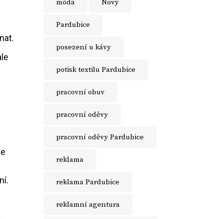
móda
Nový
Pardubice
nat.
posezení u kávy
ale
potisk textilu Pardubice
pracovní obuv
pracovní oděvy
pracovní oděvy Pardubice
me
reklama
ní.
reklama Pardubice
reklamní agentura
a